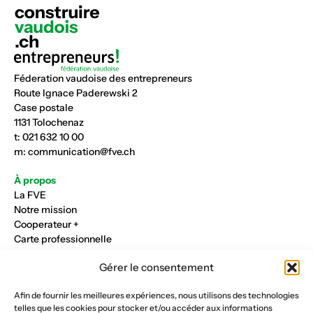
Féderation vaudoise des entrepreneurs
Route Ignace Paderewski 2
Case postale
1131 Tolochenaz
t:
021 632 10 00
m:
communication@fve.ch
À propos
La FVE
Notre mission
Cooperateur +
Carte professionnelle
Rejoindre la FVE
Gérer le consentement
Nos métiers
Afin de fournir les meilleures expériences, nous utilisons des technologies
Industrie du verre
telles que les cookies pour stocker et/ou accéder aux informations
Construction métalique