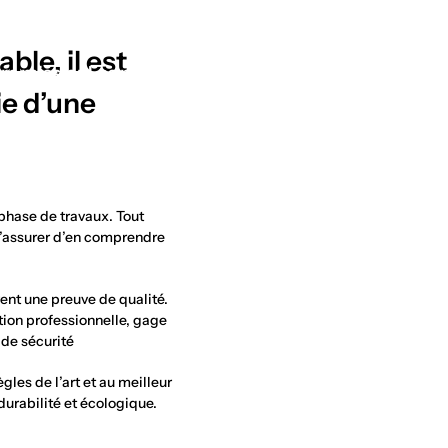
ble, il est
re mission
Les métiers
Bon à savoir !
Rechercher
ie d’une
 phase de travaux. Tout
e s’assurer d’en comprendre
vent une preuve de qualité.
tion professionnelle, gage
 de sécurité
gles de l’art et au meilleur
durabilité et écologique.